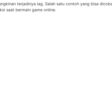
ngkinan terjadinya lag. Salah satu contoh yang bisa dicob
si saat bermain game online.