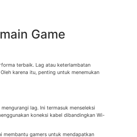
ermain Game
erforma terbaik. Lag atau keterlambatan
 Oleh karena itu, penting untuk menemukan
 mengurangi lag. Ini termasuk menseleksi
 menggunakan koneksi kabel dibandingkan Wi-
if ini membantu gamers untuk mendapatkan