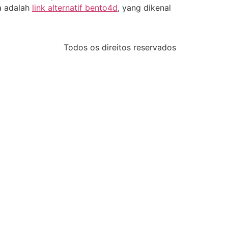
a adalah
link alternatif bento4d
, yang dikenal
Todos os direitos reservados